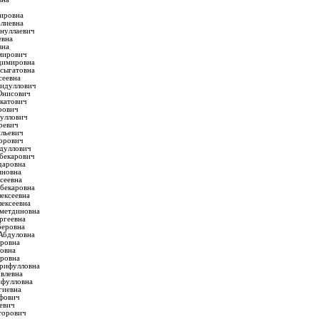
ировна
алиевна
нуллаевич
евна
вна
мирович
димировна
сыгатовна
сеевна
гидуллович
Юнисович
катович
рович
уллович
ревич
льевич
орович
дуллович
бекарович
даровна
яновна
сеевна
бекаровна
ексеевна
ексеевна
метдиновна
ргеевна
беровна
Абдуловна
еровна
овна
ировна
рифулловна
влевна
фулловна
гиевна
фович
евич
торович