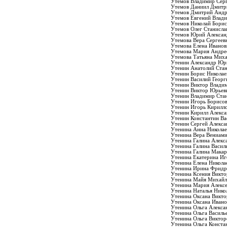
Утемов Владимир Сер
Утемов Даниил Дмитр
Утемов Дмитрий Андр
Утемов Евгений Влад
Утемов Николай Бори
Утемов Олег Станисла
Утемов Юрий Алексан
Утемова Вера Сергеев
Утемова Елена Иванов
Утемова Мария Андре
Утемова Татьяна Мих
Утенин Александр Юр
Утенин Анатолий Ста
Утенин Борис Николае
Утенин Василий Георг
Утенин Виктор Влади
Утенин Виктор Юрьев
Утенин Владимир Ста
Утенин Игорь Борисо
Утенин Игорь Кирилл
Утенин Кирилл Алекс
Утенин Константин Ва
Утенин Сергей Алекс
Утенина Анна Николае
Утенина Вера Вениам
Утенина Галина Алекс
Утенина Галина Васил
Утенина Галина Макар
Утенина Екатерина Иг
Утенина Елена Никола
Утенина Ирина Фридр
Утенина Ксения Викто
Утенина Майя Михайл
Утенина Мария Алексе
Утенина Наталья Нико
Утенина Оксана Викто
Утенина Оксана Ивано
Утенина Ольга Алекса
Утенина Ольга Василь
Утенина Ольга Виктор
Утенина Ольга Конста