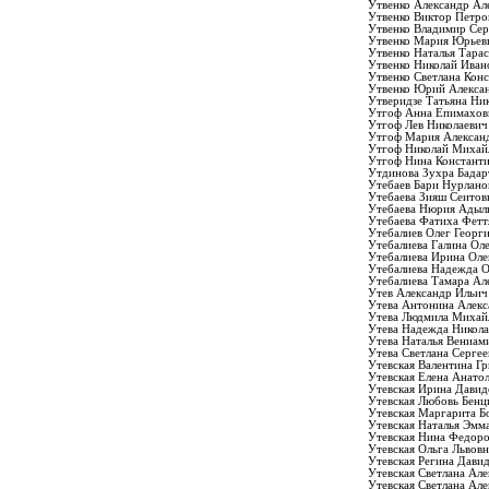
Утвенко Александр Ал
Утвенко Виктор Петро
Утвенко Владимир Сер
Утвенко Мария Юрьев
Утвенко Наталья Тара
Утвенко Николай Иван
Утвенко Светлана Кон
Утвенко Юрий Алекса
Утверидзе Татьяна Ни
Утгоф Анна Епимахов
Утгоф Лев Николаевич
Утгоф Мария Алексан
Утгоф Николай Михай
Утгоф Нина Констант
Утдинова Зухра Бадар
Утебаев Бари Нурлано
Утебаева Зияш Сеитов
Утебаева Нюрия Адыл
Утебаева Фатиха Фетт
Утебалиев Олег Георг
Утебалиева Галина Ол
Утебалиева Ирина Оле
Утебалиева Надежда О
Утебалиева Тамара Ал
Утев Александр Ильич
Утева Антонина Алекс
Утева Людмила Михай
Утева Надежда Никола
Утева Наталья Вениам
Утева Светлана Сергее
Утевская Валентина Г
Утевская Елена Анато
Утевская Ирина Давид
Утевская Любовь Бенц
Утевская Маргарита Б
Утевская Наталья Эмм
Утевская Нина Федор
Утевская Ольга Львовн
Утевская Регина Дави
Утевская Светлана Ал
Утевская Светлана Ал