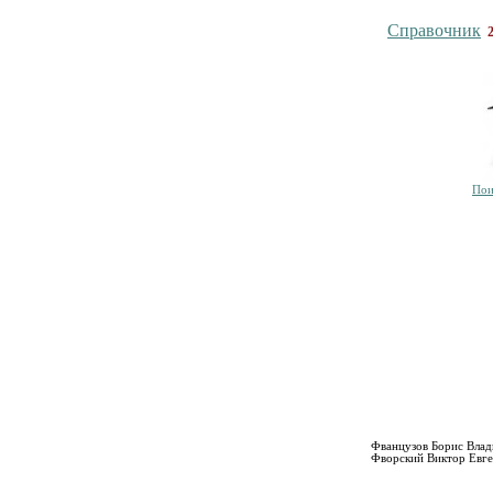
Справочник
Пои
Фванцузов Борис Вла
Фворский Виктор Евге