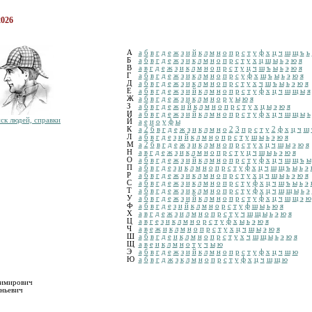
2026
А
а
б
в
г
д
е
ж
з
и
й
к
л
м
н
о
п
р
с
т
у
ф
х
ц
ч
ш
щ
ъ
ь
Б
а
б
в
г
д
е
ж
з
и
к
л
м
н
о
п
р
с
т
у
х
ц
ш
ы
ь
э
ю
я
В
а
в
г
д
е
ж
з
и
к
л
м
н
о
п
р
с
т
у
ц
ч
ш
ъ
ы
ь
э
ю
я
Г
а
б
в
г
д
е
ж
з
и
к
л
м
н
о
п
р
с
у
ф
х
ш
ъ
ы
ь
э
ю
я
Д
а
б
в
г
д
е
ж
з
и
к
л
м
н
о
п
р
с
т
у
х
ч
ш
ъ
ы
ь
э
ю
я
Е
а
б
в
г
д
е
ж
з
и
й
к
л
м
н
о
п
р
с
т
у
ф
х
ц
ч
ш
щ
ы
я
Ж
а
б
в
г
д
е
ж
з
и
к
л
м
н
о
р
у
ы
ю
я
З
а
б
в
г
д
е
ж
и
й
к
л
м
н
о
п
р
с
т
у
х
ц
ы
э
ю
я
И
а
б
в
г
д
е
ж
з
и
й
к
л
м
н
о
п
р
с
т
у
ф
х
ц
ч
ш
щ
ы
ь
ск людей, справки
Й
а
е
и
о
у
ф
ы
К
а
2
б
в
г
д
е
ж
з
и
к
л
м
н
о
2
3
п
р
с
т
у
2
ф
х
ц
ч
ш
Л
а
б
в
г
д
е
з
и
й
к
л
м
н
о
п
р
с
т
у
ш
ы
ь
э
ю
я
М
а
2
б
в
г
д
е
ж
з
и
к
л
м
н
о
п
р
с
т
у
х
ц
ч
ш
ы
э
ю
я
Н
а
в
г
д
е
ж
з
и
к
л
м
н
о
п
р
с
т
у
ц
ч
ш
ы
ь
э
ю
я
О
а
б
в
г
д
е
ж
з
и
й
к
л
м
н
о
п
р
с
т
у
ф
х
ц
ч
ш
щ
ъ
ы
П
а
б
в
г
д
е
з
и
к
л
м
н
о
п
р
с
т
у
ф
х
ц
ч
ш
щ
ъ
ы
ь
э
Р
а
б
в
г
д
е
ж
з
и
к
л
м
н
о
п
р
с
т
у
х
ц
ч
ш
ы
ь
э
ю
я
С
а
б
в
г
д
е
ж
з
и
к
л
м
н
о
п
р
с
т
у
ф
х
ц
ч
ш
ъ
ы
ь
э
Т
а
б
в
г
д
е
ж
з
и
к
л
м
н
о
п
р
с
т
у
ф
х
ц
ч
ш
щ
ы
ь
э
У
а
б
в
г
д
е
ж
з
и
й
к
л
м
н
о
п
р
с
т
у
ф
х
ц
ч
ш
щ
э
ю
Ф
а
б
в
г
д
е
з
и
й
к
л
м
н
о
р
с
т
у
ф
ш
ы
ь
ю
я
Х
а
в
г
д
е
ж
з
и
л
м
н
о
п
р
с
т
у
ч
ш
щ
ы
ь
э
ю
я
Ц
а
в
г
е
з
и
к
л
м
н
о
р
с
т
у
ф
х
ы
ь
э
ю
я
Ч
а
в
е
ж
и
к
л
м
н
о
п
р
с
т
у
х
ц
ч
ш
ы
э
ю
я
Ш
а
б
в
г
д
е
и
к
л
м
н
о
п
р
с
т
у
х
ч
ш
щ
ы
ь
э
ю
я
Щ
а
в
е
и
к
л
м
н
о
т
у
ч
ы
ю
Э
а
б
в
г
д
е
ж
з
и
й
к
л
м
н
о
п
р
с
т
у
ф
х
ц
ч
ш
ю
Ю
а
б
в
г
д
ж
з
к
л
м
н
о
п
р
с
т
у
ф
х
ц
ч
ш
щ
ю
димирович
ньевич