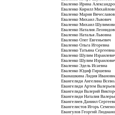
Еваленко Ирина Александро
Еваленко Кирилл Михайлов
Еваленко Мария Вячеславов
Еваленко Михаил Львович
Еваленко Михаил Шулимов
Еваленко Наталия Леонидов
Еваленко Наталья Львовна
Еваленко Олег Евгеньевич
Еваленко Ольга Игоревна
Еваленко Татьяна Сергеевна
Еваленко Шулим Израилеви
Еваленко Шулим Израилови
Еваленко Эдель Исаевна
Еваленко Юдиф Гиршевна
Еванашкина Лидия Ивановн
Евангелиди Ангелина Всево
Евангелиди Артем Валерьев
Евангелиди Валерий Виктор
Евангелиди Наталия Валерь
Евангелиев Даниил Сергеев
Евангелистов Игорь Семено
Евангулов Георгий Людиан