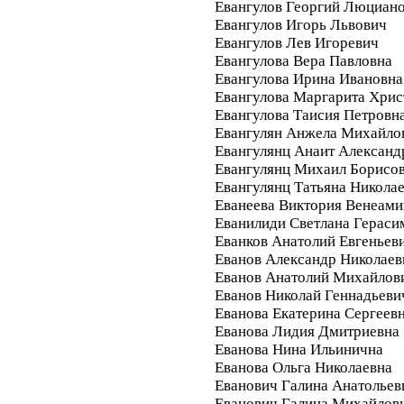
Евангулов Георгий Люциан
Евангулов Игорь Львович
Евангулов Лев Игоревич
Евангулова Вера Павловна
Евангулова Ирина Ивановна
Евангулова Маргарита Хри
Евангулова Таисия Петровн
Евангулян Анжела Михайло
Евангулянц Анаит Александ
Евангулянц Михаил Борисо
Евангулянц Татьяна Никола
Еванеева Виктория Венеами
Еванилиди Светлана Гераси
Еванков Анатолий Евгеньев
Еванов Александр Николаев
Еванов Анатолий Михайлов
Еванов Николай Геннадьеви
Еванова Екатерина Сергеев
Еванова Лидия Дмитриевна
Еванова Нина Ильинична
Еванова Ольга Николаевна
Еванович Галина Анатольев
Еванович Галина Михайлов