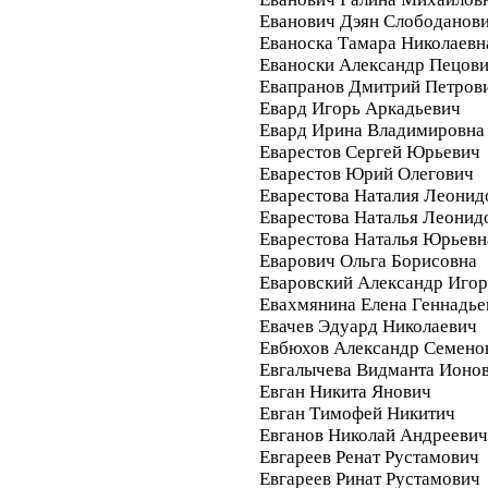
Еванович Дэян Слободанов
Еваноска Тамара Николаевн
Еваноски Александр Пецов
Евапранов Дмитрий Петров
Евард Игорь Аркадьевич
Евард Ирина Владимировна
Еварестов Сергей Юрьевич
Еварестов Юрий Олегович
Еварестова Наталия Леонид
Еварестова Наталья Леонид
Еварестова Наталья Юрьевн
Еварович Ольга Борисовна
Еваровский Александр Иго
Евахмянина Елена Геннадье
Евачев Эдуард Николаевич
Евбюхов Александр Семено
Евгалычева Видманта Ионо
Евган Никита Янович
Евган Тимофей Никитич
Евганов Николай Андреевич
Евгареев Ренат Рустамович
Евгареев Ринат Рустамович